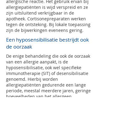
allergische reactie. Het gebruik ervan bij
allergiepatiënten is wijd verspreid en ze
zijn uitsluitend verkrijgbaar in de
apotheek. Cortisonepreparaten werken
tegen de ontsteking. Bij lokale toepassing
zijn de bijwerkingen eveneens gering.
Een hyposensibilisatie bestrijdt ook
de oorzaak
De enige behandeling die ook de oorzaak
van een allergie aanpakt, is de
hyposensibilisatie, ook wel specifieke
immunotherapie (SIT) of desensibilisatie
genoemd. Hierbij worden
allergiepatiënten gedurende een lange
periode, meestal meerdere jaren, geringe
hoeveelheden van het allergeen
toegediend waarop hun lichaam
allergisch reageert. De dosis wordt
daarbij stapsgewijze verhoogd om het
immuunsysteem aan de stof te laten
wennen.