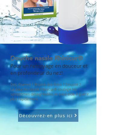
Douche nasale Rhinicur®
Pour un nettoyage en douceur et
en profondeur du nez!
Des rhumes ? Rhume des foins ? Sinusite ?
La douche nasale Rhinicur® soulage les
symptômes désagréables et vous aide à guérir
plus rapidement.
Découvrez-en plus ici