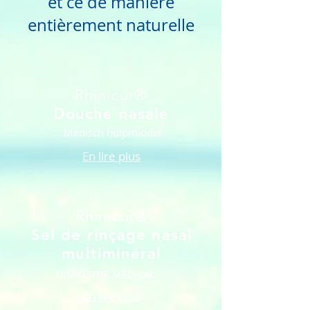
et ce de manière
entièrement naturelle
Rhinicur®
Douche nasale
Medisch hulpmiddel
En lire plus
Rhinicur®
Sel de rinçage nasal
multiminéral
DISPOSITIF MÉDICAL
En lire plus