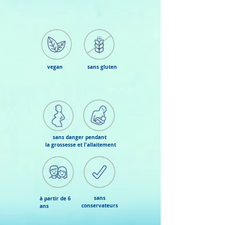
vegan
sans gluten
sans danger pendant
la grossesse et l'allaitement
sans
à partir de 6
conservateurs
ans