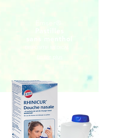
Emser
®
Pastilles
sans menthol
DISPOSITIF MÉDICAL
En lire plus