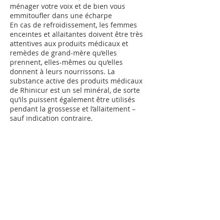
ménager votre voix et de bien vous
emmitoufler dans une écharpe
En cas de refroidissement, les femmes
enceintes et allaitantes doivent être très
attentives aux produits médicaux et
remèdes de grand-mère qu’elles
prennent, elles-mêmes ou qu’elles
donnent à leurs nourrissons. La
substance active des produits médicaux
de Rhinicur est un sel minéral, de sorte
qu’ils puissent également être utilisés
pendant la grossesse et l’allaitement –
sauf indication contraire.
Refroidissement ou grippe ?
Les termes grippe et refroidissement
sont dans la vie courante souvent
confondus ou utilisés comme synonymes.
Toutefois, il s’agit en réalité de deux
affections totalement différentes. Les
éléments suivants vous aideront à faire
la distinction :