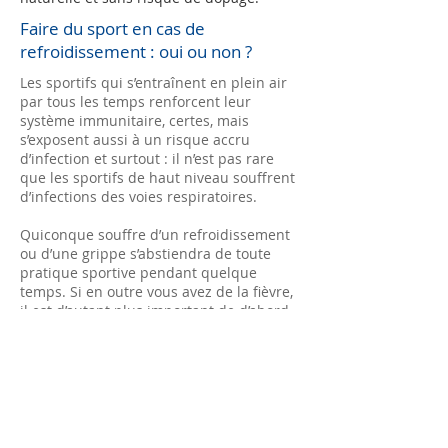
Faire du sport en cas de
refroidissement : oui ou non ?
Les sportifs qui s’entraînent en plein air
par tous les temps renforcent leur
système immunitaire, certes, mais
s’exposent aussi à un risque accru
d’infection et surtout : il n’est pas rare
que les sportifs de haut niveau souffrent
d’infections des voies respiratoires.
Quiconque souffre d’un refroidissement
ou d’une grippe s’abstiendra de toute
pratique sportive pendant quelque
temps. Si en outre vous avez de la fièvre,
il est d’autant plus important de d’abord
prendre le temps de guérir avant de
reprendre l’entraînement. Le corps lutte
déjà contre l’infection et la pratique
sportive constitue une charge
supplémentaire, de sorte que le système
immunitaire soit débordé. Si vous vous
entraînez malgré tout, vous risquez