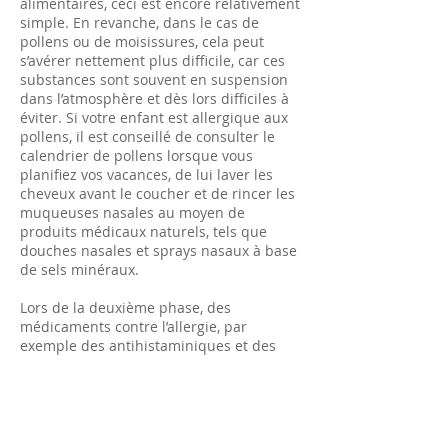
alimentaires, ceci est encore relativement
simple. En revanche, dans le cas de
pollens ou de moisissures, cela peut
s’avérer nettement plus difficile, car ces
substances sont souvent en suspension
dans l’atmosphère et dès lors difficiles à
éviter. Si votre enfant est allergique aux
pollens, il est conseillé de consulter le
calendrier de pollens lorsque vous
planifiez vos vacances, de lui laver les
cheveux avant le coucher et de rincer les
muqueuses nasales au moyen de
produits médicaux naturels, tels que
douches nasales et sprays nasaux à base
de sels minéraux.
Lors de la deuxième phase, des
médicaments contre l’allergie, par
exemple des antihistaminiques et des
antiallergiques, peuvent être administrés
pour soulager les symptômes aigus. Ils
soulagent les symptômes au quotidien et
favorisent le sommeil réparateur.
Toutefois, le traitement symptomatique